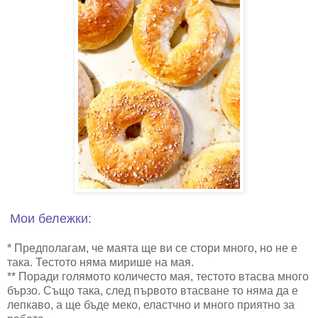
Мои бележки:
* Предполагам, че маята ще ви се стори много, но не е
така. Тестото няма мирише на мая.
** Поради голямото количесто мая, тестото втасва много
бързо. Също така, след първото втасване то няма да е
лепкаво, а ще бъде меко, еластчно и много приятно за