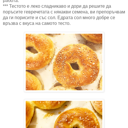
работа.
*** Тестото е леко сладникаво и дори да решите да
поръсите гевречетата с някакви семена, ви препоръчвам
да ги порисите и със сол. Едрата сол много добре се
връзва с вкуса на самото тесто.