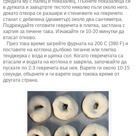
средата му с палец и показалец. Пъхнете показалеца си
в дупката и завъртрте тестото няколко пъти около него,
докато отвора се разшири и стеничките на гевречето
станат с дебелина (диаметър) около два сантиметра.
Подреждайте готовите гевречета в плитка, застлана с
хартия за печене тава. Изчакайте ги 10-20 минутки да
втасат отново.
През това време загрейте фурната на 200 С (390 F) и
поставете на котлона дълбоко тиганче или плитка
тенджерка с вода и щипка сол. Когато гевречетата са
втасали и водата на котлона е завряла, започвайте да
пускате по 2-3 гевречета във нея. Варете ги около 10-15
секунди, обърнете и ги варете още токова време от
другата страна.