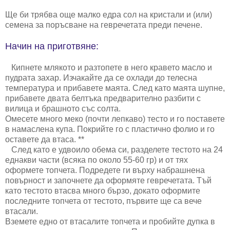
Ще би трябва още малко едра сол на кристали и (или)
семена за поръсване на гевречетата преди печене.
Начин на приготвяне:
Кипнете млякото и разтопете в него кравето масло и
пудрата захар. Изчакайте да се охлади до телесна
температура и прибавете маята. След като маята шупне,
прибавете двата белтъка предварително разбити с
вилица и брашното със солта.
Омесете много меко (почти лепкаво) тесто и го поставете
в намаслена купа. Покрийте го с пластично фолио и го
оставете да втаса. **
След като е удвоило обема си, разделете тестото на 24
еднакви части (всяка по около 55-60 гр) и от тях
оформете топчета. Подредете ги върху набрашнена
повърност и започнете да оформяте гевречетата. Тъй
като тестото втасва много бързо, докато оформите
последните топчета от тестото, първите ще са вече
втасали.
Вземете едно от втасалите топчета и пробийте дупка в