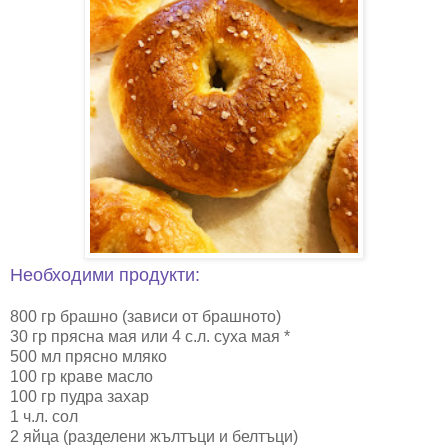
Необходими продукти:
800 гр брашно (зависи от брашното)
30 гр прясна мая или 4 с.л. суха мая *
500 мл прясно мляко
100 гр краве масло
100 гр пудра захар
1 ч.л. сол
2 яйца (разделени жълтъци и белтъци)