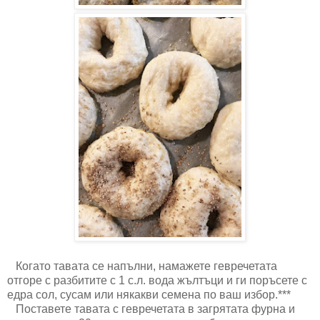
Когато тавата се напълни, намажете гевречетата
отгоре с разбитите с 1 с.л. вода жълтъци и ги поръсете с
едра сол, сусам или някакви семена по ваш избор.***
Поставете тавата с гевречетата в загрятата фурна и