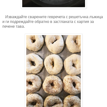
Изваждайте сварените гевречета с решетъчна лъжица
и ги подреждайте обратно в застланата с хартия за
печене тава.