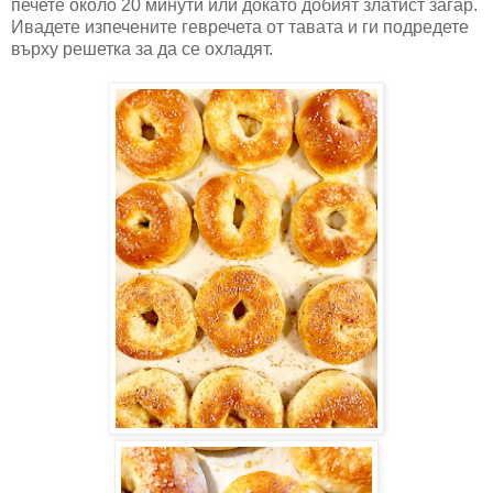
печете около 20 минути или докато добият златист загар.
Ивадете изпечените гевречета от тавата и ги подредете
върху решетка за да се охладят.