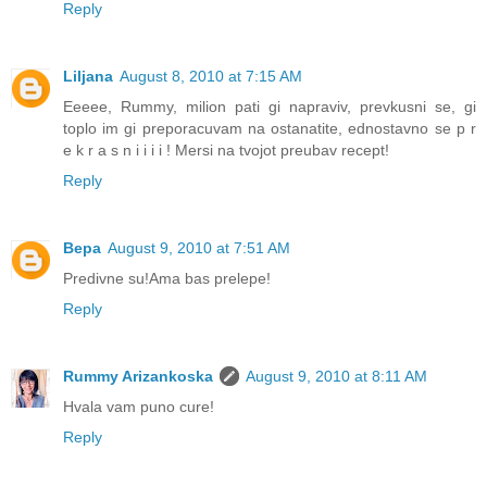
Reply
Liljana
August 8, 2010 at 7:15 AM
Eeeee, Rummy, milion pati gi napraviv, prevkusni se, gi
toplo im gi preporacuvam na ostanatite, ednostavno se p r
e k r a s n i i i i ! Mersi na tvojot preubav recept!
Reply
Вера
August 9, 2010 at 7:51 AM
Predivne su!Ama bas prelepe!
Reply
Rummy Arizankoska
August 9, 2010 at 8:11 AM
Hvala vam puno cure!
Reply