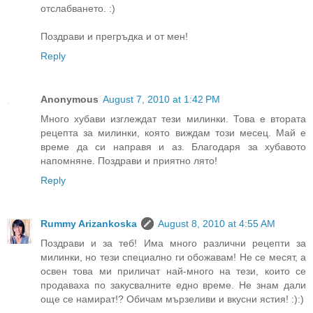
отслабването. :)
Поздрави и прегръдка и от мен!
Reply
Anonymous
August 7, 2010 at 1:42 PM
Много хубави изглеждат тези милинки. Това е втората
рецепта за милинки, която виждам този месец. Май е
време да си направя и аз. Благодаря за хубавото
напомняне. Поздрави и приятно лято!
Reply
Rummy Arizankoska
August 8, 2010 at 4:55 AM
Поздрави и за теб! Има много различни рецепти за
милинки, но тези специално ги обожавам! Не се месят, а
освен това ми приличат най-много на тези, които се
продаваха по закусвалните едно време. Не знам дали
още се намират!? Обичам мързеливи и вкусни ястия! :):)