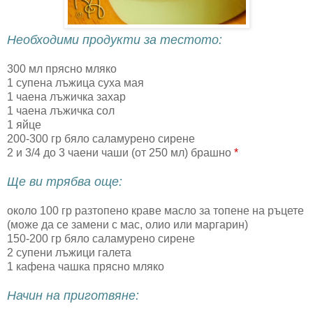
Необходими продукти за тестото:
300 мл прясно мляко
1 супена лъжица суха мая
1 чаена лъжичка захар
1 чаена лъжичка сол
1 яйце
200-300 гр бяло саламурено сирене
2 и 3/4 до 3 чаени чаши (от 250 мл) брашно
*
Ще ви трябва още:
около 100 гр разтопено краве масло за топене на ръцете
(може да се замени с мас, олио или маргарин)
150-200 гр бяло саламурено сирене
2 супени лъжици галета
1 кафена чашка прясно мляко
Начин на приготвяне: