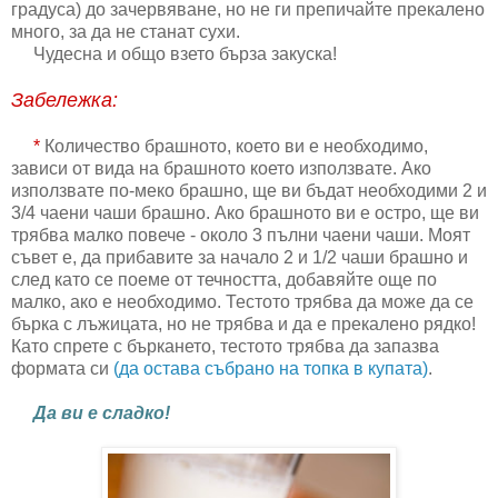
градуса) до зачервяване, но не ги препичайте прекалено
много, за да не станат сухи.
Чудесна и общо взето бърза закуска!
Забележка:
*
Количество брашното, което ви е необходимо,
зависи от вида на брашното което използвате. Ако
използвате по-меко брашно, ще ви бъдат необходими 2 и
3/4 чаени чаши брашно. Ако брашното ви е остро, ще ви
трябва малко повече - около 3 пълни чаени чаши. Моят
съвет е, да прибавите за начало 2 и 1/2 чаши брашно и
след като се поеме от течността, добавяйте още по
малко, ако е необходимо. Тестото трябва да може да се
бърка с лъжицата, но не трябва и да е прекалено рядко!
Като спрете с бъркането, тестото трябва да запазва
формата си
(да остава събрано на топка в купата)
.
Да ви е сладко!