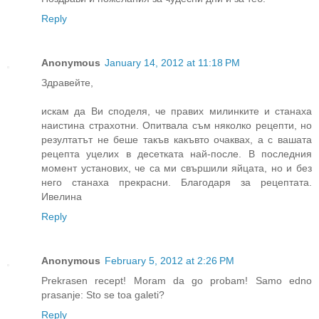
Reply
Anonymous
January 14, 2012 at 11:18 PM
Здравейте,
искам да Ви споделя, че правих милинките и станаха
наистина страхотни. Опитвала съм няколко рецепти, но
резултатът не беше такъв какъвто очаквах, а с вашата
рецепта уцелих в десетката най-после. В последния
момент установих, че са ми свършили яйцата, но и без
него станаха прекрасни. Благодаря за рецептата.
Ивелина
Reply
Anonymous
February 5, 2012 at 2:26 PM
Prekrasen recept! Moram da go probam! Samo edno
prasanje: Sto se toa galeti?
Reply