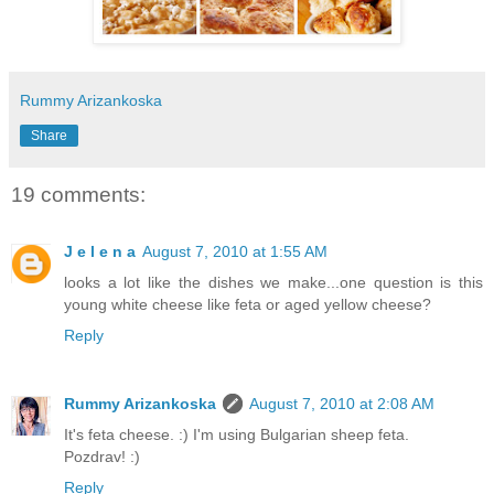
Rummy Arizankoska
Share
19 comments:
J e l e n a
August 7, 2010 at 1:55 AM
looks a lot like the dishes we make...one question is this
young white cheese like feta or aged yellow cheese?
Reply
Rummy Arizankoska
August 7, 2010 at 2:08 AM
It's feta cheese. :) I'm using Bulgarian sheep feta.
Pozdrav! :)
Reply