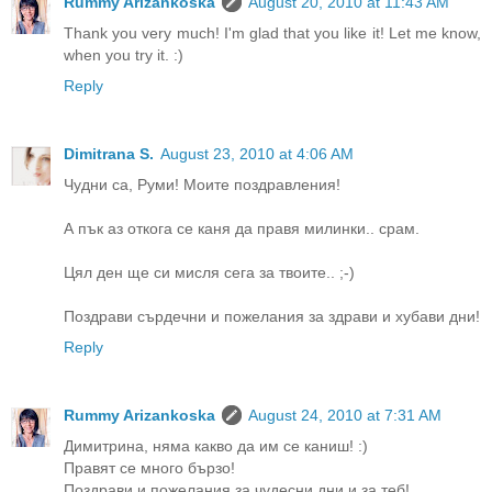
Rummy Arizankoska
August 20, 2010 at 11:43 AM
Thank you very much! I'm glad that you like it! Let me know,
when you try it. :)
Reply
Dimitrana S.
August 23, 2010 at 4:06 AM
Чудни са, Руми! Моите поздравления!
А пък аз откога се каня да правя милинки.. срам.
Цял ден ще си мисля сега за твоите.. ;-)
Поздрави сърдечни и пожелания за здрави и хубави дни!
Reply
Rummy Arizankoska
August 24, 2010 at 7:31 AM
Димитрина, няма какво да им се каниш! :)
Правят се много бързо!
Поздрави и пожелания за чудесни дни и за теб!