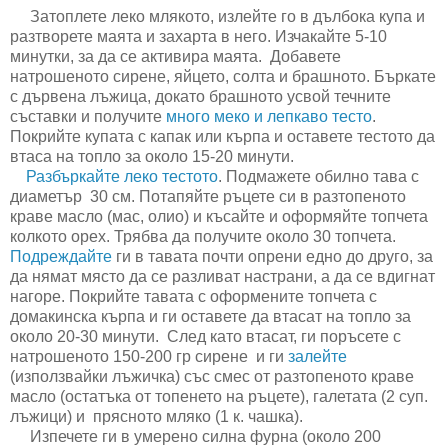
Затоплете леко млякото, излейте го в дълбока купа и
разтворете маята и захарта в него. Изчакайте 5-10
минутки, за да се активира маята. Добавете
натрошеното сирене, яйцето, солта и брашното. Бъркате
с дървена лъжица, докато брашното усвой течните
съставки и получите
много меко и лепкаво тесто
.
Покрийте купата с капак или кърпа и оставете тестото да
втаса на топло за около 15-20 минути.
Разбъркайте леко тестото
. Подмажете обилно тава с
диаметър 30 см. Потапяйте ръцете си в разтопеното
краве масло (мас, олио) и късайте и оформяйте топчета
колкото орех. Трябва да получите около 30 топчета.
Подреждайте
ги в тавата почти опрени едно до друго, за
да нямат място да се разливат настрани, а да се вдигнат
нагоре. Покрийте тавата с оформените топчета с
домакинска кърпа и ги оставете да втасат на топло за
около 20-30 минути. След като втасат, ги поръсете с
натрошеното 150-200 гр сирене и ги
залейте
(използвайки лъжичка) със смес от разтопеното краве
масло (остатъка от топенето на ръцете), галетата (2 суп.
лъжици) и прясното мляко (1 к. чашка).
Изпечете ги в умерено силна фурна (около 200